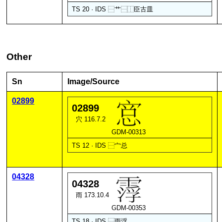
TS 20 · IDS
⿱
艹
⿱
⿰
臣
古
皿
Other
Sn
Image/Source
02899
02899
穴 116.7.2
GDM-00313
TS 12 · IDS
⿱
宀
总
04328
04328
雨 173.10.4
GDM-00353
TS 18 · IDS
⿱
雨
浮