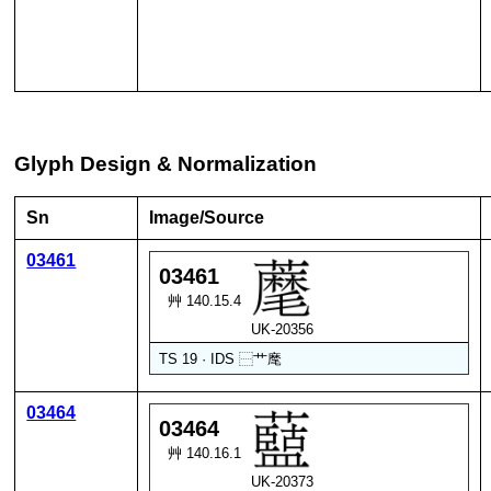
Glyph Design & Normalization
Sn
Image/Source
03461
03461
艸 140.15.4
UK-20356
TS 19 · IDS
⿱
艹
麾
03464
03464
艸 140.16.1
UK-20373