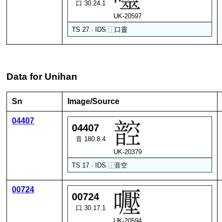
口 30.24.1
UK-20597
TS 27 · IDS
⿰
口
靈
Data for Unihan
Sn
Image/Source
04407
04407
音 180.8.4
UK-20379
TS 17 · IDS
⿰
音
空
00724
00724
口 30.17.1
UK-20594