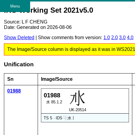
Menu
IRG Working Set 2021v5.0
Source: L F CHENG
Date: Generated on 2026-08-06
Show Deleted
| Show comments from version:
1.0
2.0
3.0
4.0
The Image/Source column is displayed as it was in WS2021 v5
Unification
Sn
Image/Source
01988
01988
水 85.1.2
UK-20514
TS 5 · IDS
⿻
水
丨