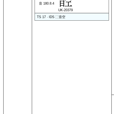
音 180.8.4
UK-20379
TS 17 · IDS
⿰
音
空