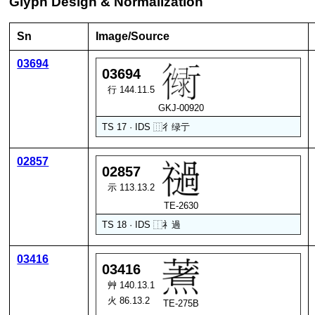
Glyph Design & Normalization
Sn
Image/Source
03694
03694
行 144.11.5
GKJ-00920
TS 17 · IDS
⿲
彳
绿
亍
02857
02857
示 113.13.2
TE-2630
TS 18 · IDS
⿰
礻
過
03416
03416
艸 140.13.1
火 86.13.2
TE-275B