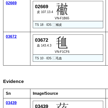
02669
02669
皮 107.13.4
VN-F1B65
TS 18 · IDS
⿰
補
皮
03672
03672
血 143.4.3
VN-F1CF6
TS 10 · IDS
⿺
毛
血
Evidence
Sn
Image/Source
03439
03439