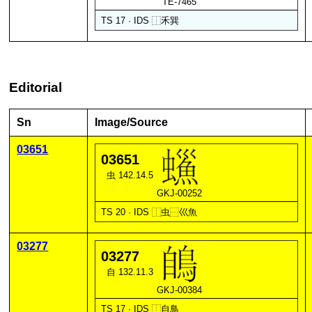
TE-7465
TS 17 · IDS
⿰
禾
巽
Editorial
Sn
Image/Source
03651
03651
虫 142.14.5
GKJ-00252
TS 20 · IDS
⿰
虫
⿱
巛
魚
03277
03277
自 132.11.3
GKJ-00384
TS 17 · IDS
⿰
自
鳥