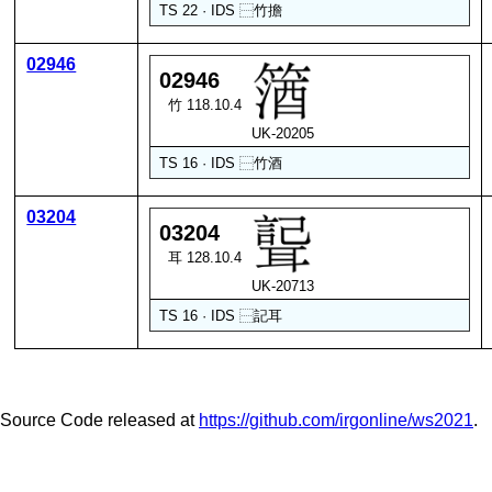
TS 22 · IDS
⿱
竹
擔
02946
02946
竹 118.10.4
UK-20205
TS 16 · IDS
⿱
竹
酒
03204
03204
耳 128.10.4
UK-20713
TS 16 · IDS
⿱
記
耳
Source Code released at
https://github.com/irgonline/ws2021
.