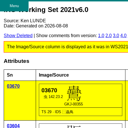
Menu
IRG Working Set 2021v6.0
Source: Ken LUNDE
Date: Generated on 2026-08-08
Show Deleted
| Show comments from version:
1.0
2.0
3.0
4.0
The Image/Source column is displayed as it was in WS2021 v6
Attributes
Sn
Image/Source
03670
03670
虫 142.23.2
GKJ-00355
TS 29 · IDS
⿱
蟲
鳥
03604