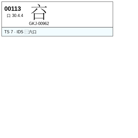
00113
口 30.4.4
GKJ-00962
TS 7 · IDS
⿱
六
口