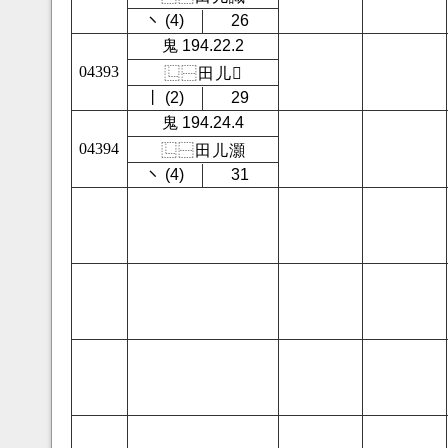
㇔ (4)
26
鬼 194.22.2
04393
⿺
⿱
田
儿
𡅗
㇑ (2)
29
鬼 194.24.4
04394
⿺
⿱
田
儿
灝
㇔ (4)
31