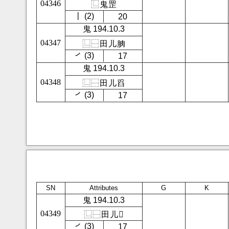
04346
⿺
鬼
罡
㇑ (2)
20
鬼 194.10.3
04347
⿺
⿱
田
儿
朒
㇒ (3)
17
鬼 194.10.3
04348
⿺
⿱
田
儿
舀
㇒ (3)
17
SN
Attributes
G
K
鬼 194.10.3
04349
⿺
⿱
田
儿
𤙣
㇒ (3)
17