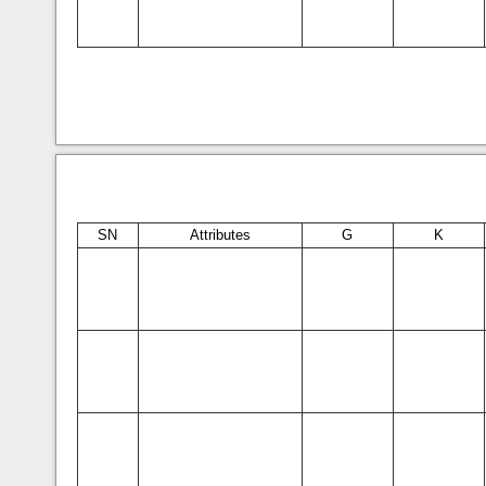
SN
Attributes
G
K