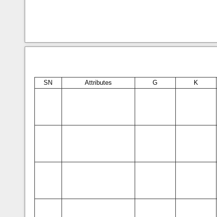
SN
Attributes
G
K