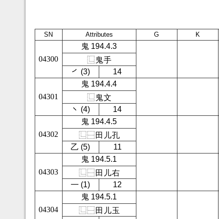
SN
Attributes
G
K
鬼 194.4.3
04300
⿺
鬼
手
㇒ (3)
14
鬼 194.4.4
04301
⿺
鬼
文
㇔ (4)
14
鬼 194.4.5
04302
⿺
⿱
田
儿
孔
㇠ (5)
11
鬼 194.5.1
04303
⿺
⿱
田
儿
右
㇐ (1)
12
鬼 194.5.1
04304
⿺
⿱
田
儿
玉