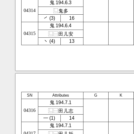
鬼 194.6.3
04314
⿺
鬼
多
㇒ (3)
16
鬼 194.6.4
04315
⿺
⿱
田
儿
安
㇔ (4)
13
SN
Attributes
G
K
鬼 194.7.1
04316
⿺
⿱
田
儿
志
㇐ (1)
14
鬼 194.7.1
04317
⿺
⿱
田
儿
折