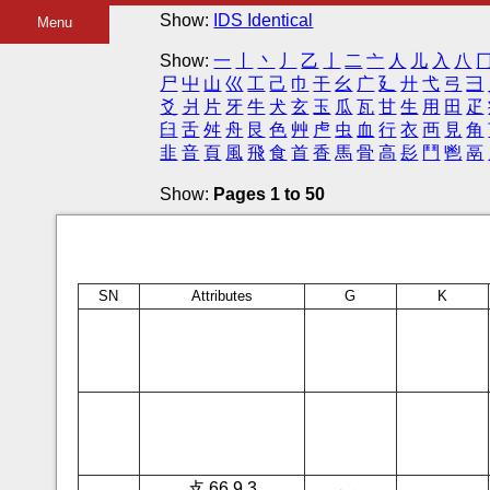
Show:
IDS Identical
Menu
Show:
一
丨
丶
丿
乙
亅
二
亠
人
儿
入
八
尸
屮
山
巛
工
己
巾
干
幺
广
廴
廾
弋
弓
彐
爻
爿
片
牙
牛
犬
玄
玉
瓜
瓦
甘
生
用
田
疋
臼
舌
舛
舟
艮
色
艸
虍
虫
血
行
衣
襾
見
角
韭
音
頁
風
飛
食
首
香
馬
骨
高
髟
鬥
鬯
鬲
Show:
Pages 1 to 50
SN
Attributes
G
K
攴 66.9.3