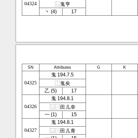
04324
⿺
鬼
亨
㇔ (4)
17
SN
Attributes
G
K
鬼 194.7.5
04325
⿰
鬼
矣
㇠ (5)
17
鬼 194.8.1
04326
⿺
⿱
田
儿
幸
㇐ (1)
15
鬼 194.8.1
04327
⿺
⿱
田
儿
青