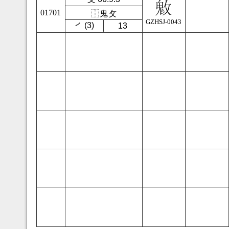
01701
⿰
鬼
攵
GZHSJ-0043
㇒ (3)
13