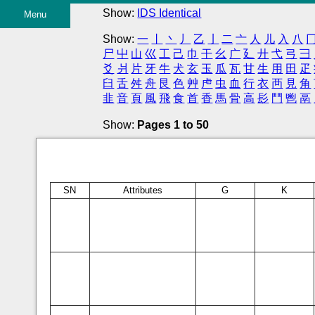
Show:
IDS Identical
Menu
Show:
一
丨
丶
丿
乙
亅
二
亠
人
儿
入
八
尸
屮
山
巛
工
己
巾
干
幺
广
廴
廾
弋
弓
彐
爻
爿
片
牙
牛
犬
玄
玉
瓜
瓦
甘
生
用
田
疋
臼
舌
舛
舟
艮
色
艸
虍
虫
血
行
衣
襾
見
角
韭
音
頁
風
飛
食
首
香
馬
骨
高
髟
鬥
鬯
鬲
Show:
Pages 1 to 50
SN
Attributes
G
K