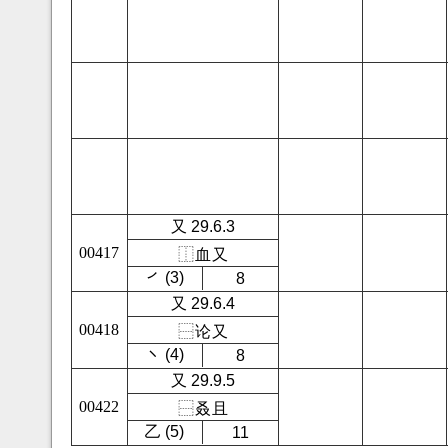
又 29.6.3
00417
⿰
血
又
㇒ (3)
8
又 29.6.4
00418
⿱
论
又
㇔ (4)
8
又 29.9.5
00422
⿱
叒
且
㇠ (5)
11