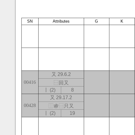
SN
Attributes
G
K
又 29.6.2
00416
⿱
回
又
㇑ (2)
8
又 29.17.2
00428
⿰
䜭
⿱
只
又
㇑ (2)
19