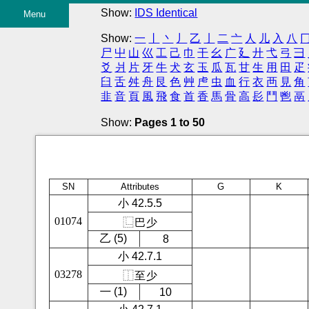
Show:
IDS Identical
Menu
Show:
一
丨
丶
丿
乙
亅
二
亠
人
儿
入
八
尸
屮
山
巛
工
己
巾
干
幺
广
廴
廾
弋
弓
彐
爻
爿
片
牙
牛
犬
玄
玉
瓜
瓦
甘
生
用
田
疋
臼
舌
舛
舟
艮
色
艸
虍
虫
血
行
衣
襾
見
角
韭
音
頁
風
飛
食
首
香
馬
骨
高
髟
鬥
鬯
鬲
Show:
Pages 1 to 50
SN
Attributes
G
K
小 42.5.5
01074
⿺
巴
少
㇠ (5)
8
小 42.7.1
03278
⿰
至
少
㇐ (1)
10