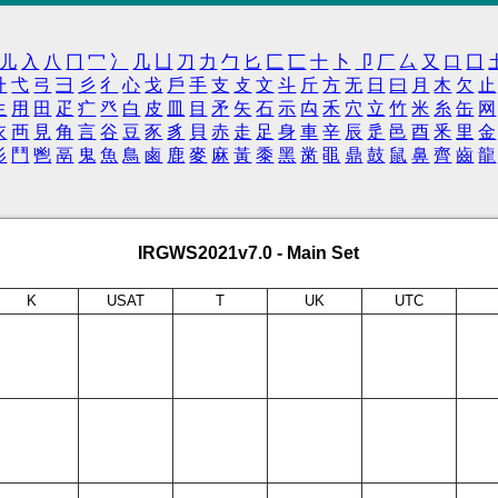
儿
入
八
冂
冖
冫
几
凵
刀
力
勹
匕
匚
匸
十
卜
卩
厂
厶
又
口
囗
廾
弋
弓
彐
彡
彳
心
戈
戶
手
支
攴
文
斗
斤
方
无
日
曰
月
木
欠
止
生
用
田
疋
疒
癶
白
皮
皿
目
矛
矢
石
示
禸
禾
穴
立
竹
米
糸
缶
网
衣
襾
見
角
言
谷
豆
豕
豸
貝
赤
走
足
身
車
辛
辰
辵
邑
酉
釆
里
金
髟
鬥
鬯
鬲
鬼
魚
鳥
鹵
鹿
麥
麻
黃
黍
黑
黹
黽
鼎
鼓
鼠
鼻
齊
齒
龍
IRGWS2021v7.0 - Main Set
K
USAT
T
UK
UTC