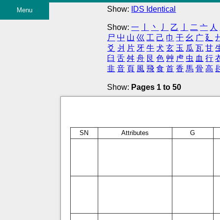
Show:
IDS Identical
Menu
Show:
一
丨
丶
丿
乙
亅
二
亠
人
尸
屮
山
巛
工
己
巾
干
幺
广
廴
爻
爿
片
牙
牛
犬
玄
玉
瓜
瓦
甘
臼
舌
舛
舟
艮
色
艸
虍
虫
血
行
韭
音
頁
風
飛
食
首
香
馬
骨
高
Show:
Pages 1 to 50
SN
Attributes
G