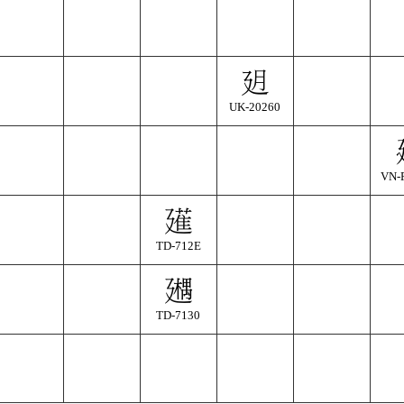
UK-20260
VN-
TD-712E
TD-7130