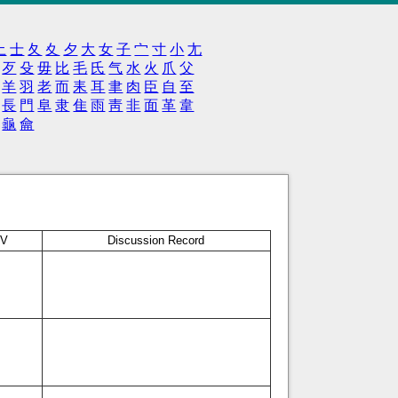
土
士
夂
夊
夕
大
女
子
宀
寸
小
尢
歹
殳
毋
比
毛
氏
气
水
火
爪
父
羊
羽
老
而
耒
耳
聿
肉
臣
自
至
長
門
阜
隶
隹
雨
靑
非
面
革
韋
龜
龠
V
Discussion Record